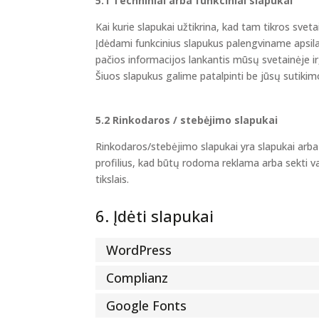
5.1 Techniniai arba funkciniai slapukai
Kai kurie slapukai užtikrina, kad tam tikros sve
Įdėdami funkcinius slapukus palengviname apsil
pačios informacijos lankantis mūsų svetainėje ir,
Šiuos slapukus galime patalpinti be jūsų sutikim
5.2 Rinkodaros / stebėjimo slapukai
Rinkodaros/stebėjimo slapukai yra slapukai arba
profilius, kad būtų rodoma reklama arba sekti va
tikslais.
6. Įdėti slapukai
WordPress
Complianz
Google Fonts