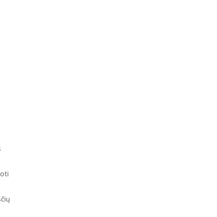
s
oti
sčių