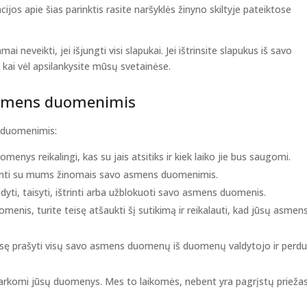
os apie šias parinktis rasite naršyklės žinyno skiltyje pateiktose
 neveikti, jei išjungti visi slapukai. Jei ištrinsite slapukus iš savo
, kai vėl apsilankysite mūsų svetainėse.
u asmens duomenimis
s duomenimis:
menys reikalingi, kas su jais atsitiks ir kiek laiko jie bus saugomi.
ipažinti su mums žinomais savo asmens duomenimis.
ildyti, taisyti, ištrinti arba užblokuoti savo asmens duomenis.
enis, turite teisę atšaukti šį sutikimą ir reikalauti, kad jūsų asmen
eisę prašyti visų savo asmens duomenų iš duomenų valdytojo ir perdu
 tvarkomi jūsų duomenys. Mes to laikomės, nebent yra pagrįstų prieža