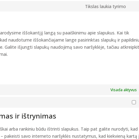
to
Tikslas laukia tyrimo
com
Con
serv
to
goo
serv
fon
Įvai
arodysime iššokantįjį langą su paaiškinimu apie slapukus. Kai tik
 kad naudotume iššokančiajame lange pasirinktas slapukų ir papildini
je. Galite išjungti slapukų naudojimą savo naršyklėje, tačiau atkreipki
mai.
Visada aktyvus
R
imas ir ištrynimas
kai arba rankiniu būdu ištrinti slapukus. Taip pat galite nurodyti, ka
bė – pakeisti savo interneto naršyklės nustatymus, kad kiekvieną kartą 