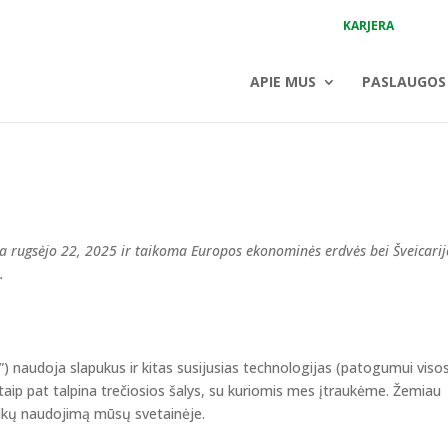
KARJERA
APIE MUS
PASLAUGOS
ta rugsėjo 22, 2025 ir taikoma Europos ekonominės erdvės bei Šveicarij
.
ė”) naudoja slapukus ir kitas susijusias technologijas (patogumui viso
taip pat talpina trečiosios šalys, su kuriomis mes įtraukėme. Žemiau
kų naudojimą mūsų svetainėje.