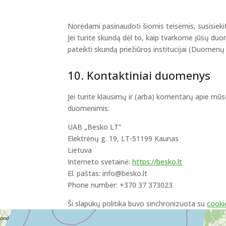
Norėdami pasinaudoti šiomis teisėmis, susisieki
Jei turite skundą dėl to, kaip tvarkome jūsų duo
pateikti skundą priežiūros institucijai (Duomenų 
10. Kontaktiniai duomenys
Jei turite klausimų ir (arba) komentarų apie mūsų
duomenimis:
UAB „Besko LT”
Elektrėnų g. 19, LT-51199 Kaunas
Lietuva
Interneto svetainė:
https://besko.lt
El. paštas:
info@
besko.lt
Phone number: +370 37 373023
Ši slapukų politika buvo sinchronizuota su
cooki