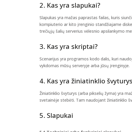
2. Kas yra slapukai?
Slapukas yra mažas paprastas failas, kuris siunč
kompiuterio ar kito įrenginio standžiajame disk
trečiųjų šalių serverius vėlesnio apsilankymo me
3. Kas yra skriptai?
Scenarijus yra programos kodo dalis, kuri naudo
vykdomas mūsų serveryje arba jūsų įrenginyje.
4. Kas yra žiniatinklio švytury
Žiniatinklio švyturys (arba pikselių žyma) yra 
svetainėje stebėti. Tam naudojant žiniatinklio 
5. Slapukai