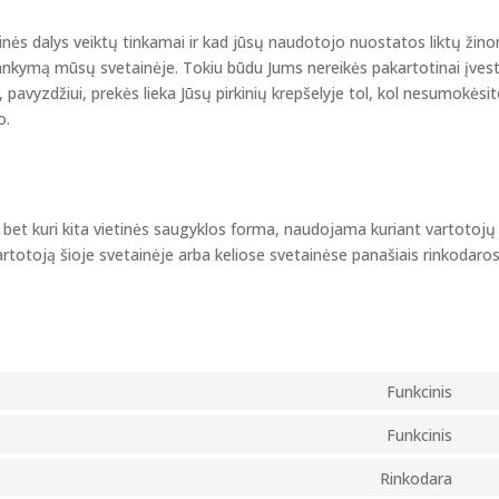
tainės dalys veiktų tinkamai ir kad jūsų naudotojo nuostatos liktų žin
ankymą mūsų svetainėje. Tokiu būdu Jums nereikės pakartotinai įvest
 pavyzdžiui, prekės lieka Jūsų pirkinių krepšelyje tol, kol nesumokėsit
o.
 bet kuri kita vietinės saugyklos forma, naudojama kuriant vartotojų
rtotoją šioje svetainėje arba keliose svetainėse panašiais rinkodaro
Funkcinis
Con
to
Funkcinis
Con
serv
to
Rinkodara
wor
Con
serv