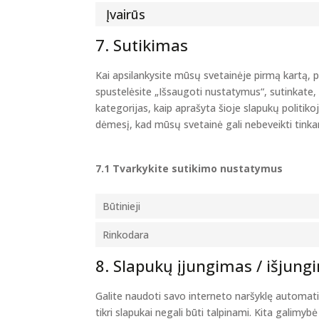
Įvairūs
7. Sutikimas
Kai apsilankysite mūsų svetainėje pirmą kartą, p
spustelėsite „Išsaugoti nustatymus“, sutinkate,
kategorijas, kaip aprašyta šioje slapukų politiko
dėmesį, kad mūsų svetainė gali nebeveikti tinka
7.1 Tvarkykite sutikimo nustatymus
Būtinieji
Rinkodara
8. Slapukų įjungimas / išjung
Galite naudoti savo interneto naršyklę automatiš
tikri slapukai negali būti talpinami. Kita galimy