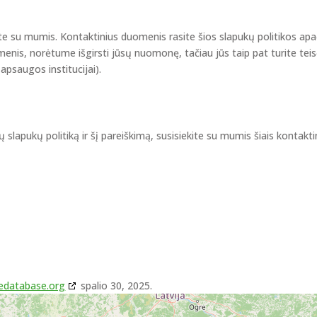
te su mumis. Kontaktinius duomenis rasite šios slapukų politikos apa
menis, norėtume išgirsti jūsų nuomonę, tačiau jūs taip pat turite tei
apsaugos institucijai).
 slapukų politiką ir šį pareiškimą, susisiekite su mumis šiais kontakti
edatabase.org
spalio 30, 2025.