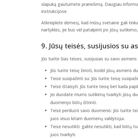
slapuką gautumėte pranešimą. Daugiau informacij
instrukcijose.
Atkreipkite dėmesį, kad mūsų svetainė gali tinkamai
naršyklės, jie bus vėl patalpinti po jūsų sutikimo
9. Jūsų teisės, susijusios s
Jūs turite šias teises, susijusias su savo asmen
Jūs turite teisę žinoti, kodėl jūsų asmens duo
Teisė susipažinti su: Jūs turite teisę sus
Teisė ištaisyti: Jūs turite teisę bet kada pap
Jei duodate mums sutikimą tvarkyti jūsų duom
duomenys būtų ištrinti.
Teisė perduoti savo duomenis: Jūs turite t
juos visus kitam duomenų valdytojui.
Teisė nesutikti: galite nesutikti, kad būtų
juos tvarkyti.