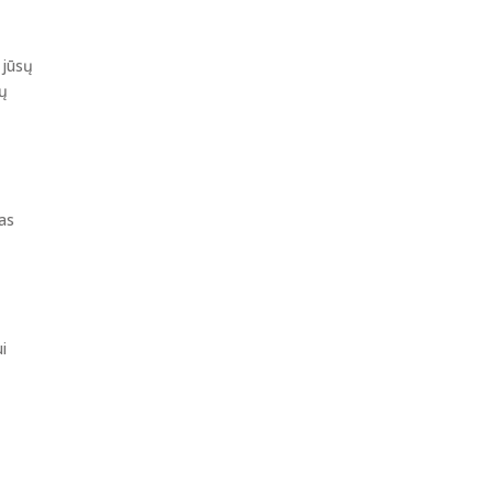
 jūsų
mų
das
i