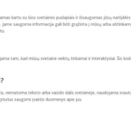
iamas kartu su šios svetainės puslapiais ir išsaugomas jūsų naršyklės
e. Jame saugoma informacija gali būti grąžinta į mūsų arba atitinka
tu.
jama tam, kad mūsų svetainė veiktų tinkamai ir interaktyviai. Šis ko
s?
maža, nematoma teksto arba vaizdo dalis svetainėje, naudojama srautu
švyturius saugomi įvairūs duomenys apie jus.