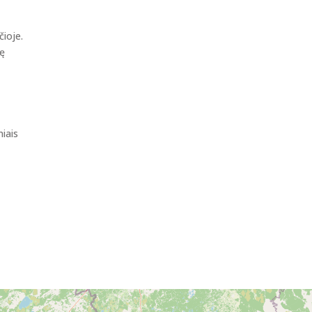
čioje.
sę
niais