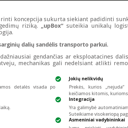
rinti koncepcija sukurta siekiant padidinti su
gedimų riziką.
„upBox“
suteikia unikalų logis
gija.
arginių dalių sandėlis transporto parkui.
ažniausiai gendančias ar eksploatacines dalis (p
atveju, mechanikas gali nedelsiant atlikti re
Jokių nelikvidų

jamos detalės visada po
Prekės, kurios „nejuda“ 
keičiamos kitomis, kurioms 
Integracija

aiką.
Yra galimybė automatiniam
Suteikiame visokeriopą pag
Asmeniniai vadybininkai

Jums priskirti vadybinin