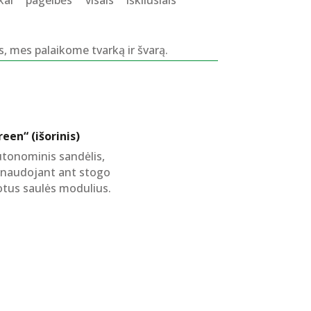
s, mes palaikome tvarką ir švarą.
een“ (išorinis)
utonominis sandėlis,
s naudojant ant stogo
us saulės modulius.