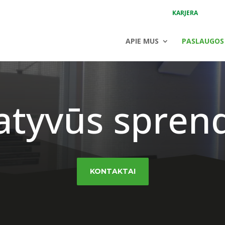
KARJERA
APIE MUS
PASLAUGOS
atyvūs spren
KONTAKTAI