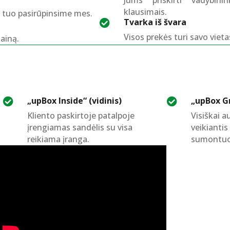
klausimais.
, tuo pasirūpinsime mes.
Tvarka iš švara

Visos prekės turi savo vieta
ainą.
„upBox Inside“ (vidinis)
„upBox Gr


Kliento paskirtoje patalpoje
Visiškai a
įrengiamas sandėlis su visa
veikianti
reikiama įranga.
sumontuot