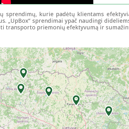
ų sprendimų, kurie padėtų klientams efektyvia
tus. „UpBox“ sprendimai ypač naudingi didelie
ti transporto priemonių efektyvumą ir sumažint