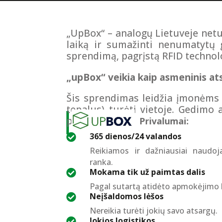
„UpBox“ – analogų Lietuveje netu
laiką ir sumažinti nenumatytų 
sprendimą, pagrįstą RFID technolo
„upBox“ veikia kaip asmeninis ats
Šis sprendimas leidžia įmonėms d
tepalus) turėti vietoje. Gedimo 
pristatytos.
Privalumai:
365 dienos/24 valandos

Reikiamos ir dažniausiai naudo
ranka.
Mokama tik už paimtas dalis

Pagal sutartą atidėto apmokėjimo l
Neįšaldomos lėšos

Nereikia turėti jokių savo atsargų.
Jokios logistikos
