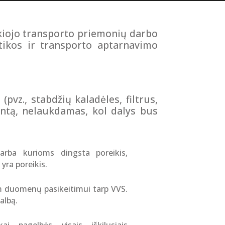
nkiojo transporto priemonių darbo
tikos ir transporto aptarnavimo
vz., stabdžių kaladėles, filtrus,
montą, nelaukdamas, kol dalys bus
arba kurioms dingsta poreikis,
yra poreikis.
 duomenų pasikeitimui tarp VVS.
albą.
kai pagelbės visais iškilusiais