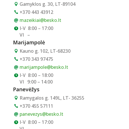
Gamyklos g. 30, LT-89104

+370 443 43912

mazeikiai@besko.lt

I-V
8:00 – 17:00

VI
–
Marijampolė
Kauno g. 102, LT-68230

+370 343 97475

marijampole@besko.lt

I-V
8:00 – 18:00

VI
9:00 – 14:00
Panevėžys
Ramygalos g. 149L, LT- 36255

+370 455 57111

panevezys@besko.lt

I-V
8:00 – 17:00

VI
–