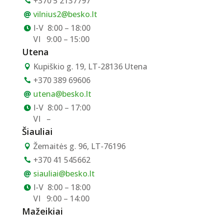
+370 5 2137797

vilnius2@besko.lt

I-V
8:00 – 18:00

VI
9:00 – 15:00
Utena
Kupiškio g. 19, LT-28136 Utena

+370 389 69606

utena@besko.lt

I-V
8:00 – 17:00

VI
–
Šiauliai
Žemaitės g. 96, LT-76196

+370 41 545662

siauliai@besko.lt

I-V
8:00 – 18:00

VI
9:00 – 14:00
Mažeikiai