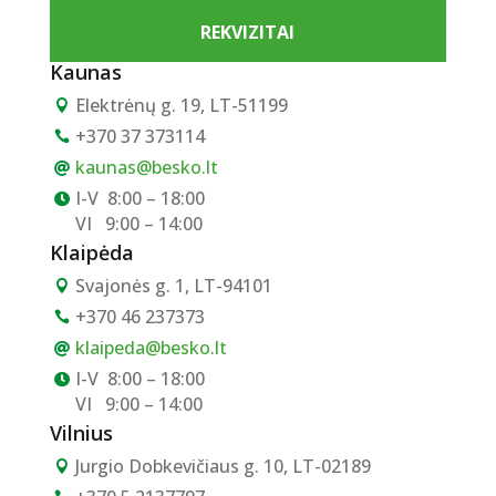
REKVIZITAI
Kaunas
Elektrėnų g. 19, LT-51199

+370 37 373114

kaunas@besko.lt

I-V
8:00 – 18:00

VI
9:00 – 14:00
Klaipėda
Svajonės g. 1, LT-94101

+370 46 237373

klaipeda@besko.lt

I-V
8:00 – 18:00

VI
9:00 – 14:00
Vilnius
Jurgio Dobkevičiaus g. 10, LT-02189
