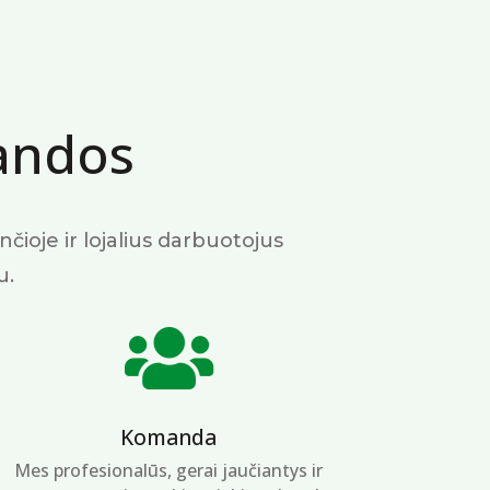
andos
nčioje ir lojalius darbuotojus
u.

Komanda
Mes profesionalūs, gerai jaučiantys ir