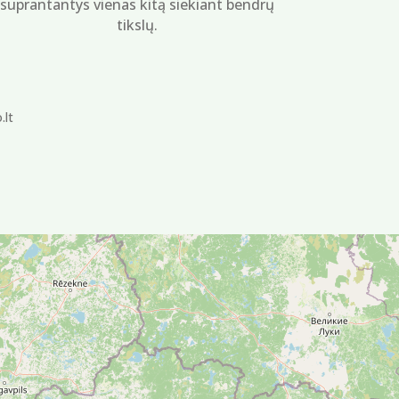
suprantantys vienas kitą siekiant bendrų
tikslų.
.lt