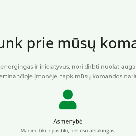
ijunk prie mūsų kom
energingas ir iniciatyvus, nori dirbti nuolat auga
ertinančioje įmonėje, tapk mūsų komandos nari

Asmenybė
Manimi tiki ir pasitiki, nes esu atsakingas,