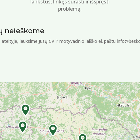
lankstus, linkęs surasti ir išspręsti
problemą.
jų neieškome
 ateityje, lauksime Jūsų CV ir motyvacinio laiško el. paštu info@besko